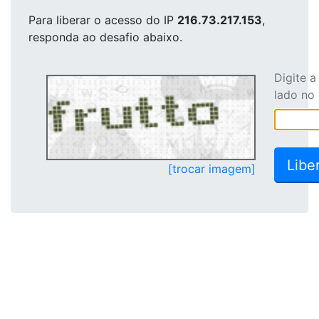
Para liberar o acesso
do IP
216.73.217.153
,
responda ao desafio abaixo.
Digite 
lado no
[trocar imagem]