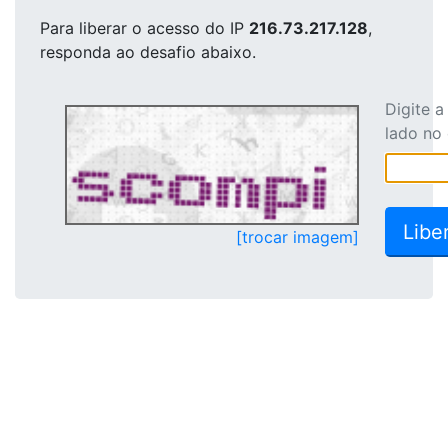
Para liberar o acesso
do IP
216.73.217.128
,
responda ao desafio abaixo.
Digite 
lado no
[trocar imagem]