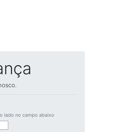
ança
nosco.
ao lado no campo abaixo