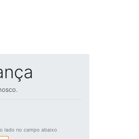
ança
nosco.
ao lado no campo abaixo