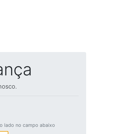
ança
nosco.
ao lado no campo abaixo