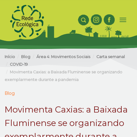
Toggl
naviga
Início
Blog
Área 4: Movimentos Sociais
Carta semanal
COVID-19
Movimenta Caxias: a Baixada Fluminense se organizando
exemplarmente durante a pandemia
Blog
Movimenta Caxias: a Baixada
Fluminense se organizando
exemplarmente durante a