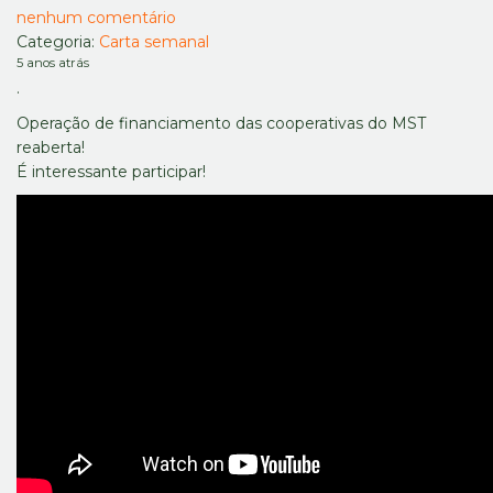
nenhum comentário
Categoria:
Carta semanal
5 anos atrás
.
Operação de financiamento das cooperativas do MST
reaberta!
É interessante participar!