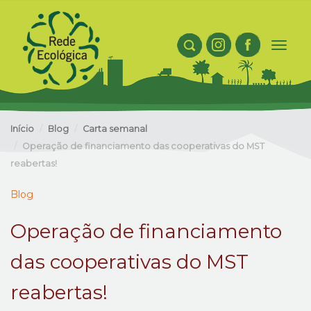
Toggl
naviga
Início
Blog
Carta semanal
Operação de financiamento das cooperativas do MST
reabertas!
Blog
Operação de financiamento
das cooperativas do MST
reabertas!