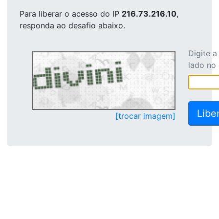
Para liberar o acesso
do IP
216.73.216.10
,
responda ao desafio abaixo.
Digite 
lado no
[trocar imagem]